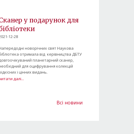
Сканер у подарунок для
бібліотеки
2021-12-28
Напередодні новорічних свят Наукова
бібліотека отримала від керівництва ДБТУ
довгоочікуваний планетарний сканер,
необхідний для оцифрування колекцій
рідкісних і цінних видань.
читати далі...
Всі новини