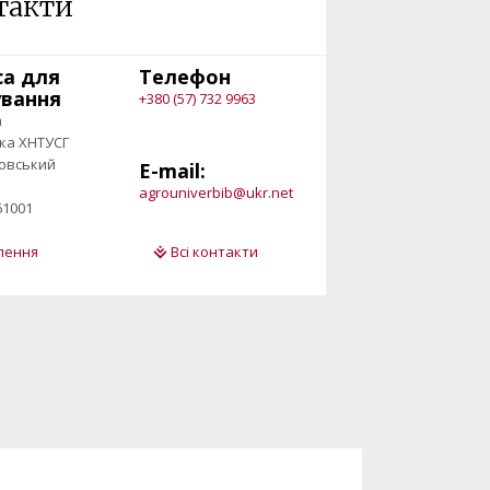
такти
са для
Телефон
ування
+380 (57) 732 9963
а
ека ХНТУСГ
овський
E-mail:
agrouniverbib@ukr.net
61001
ілення
Всі контакти