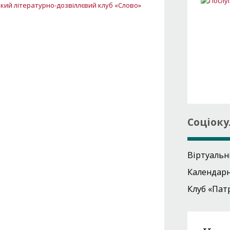
кий літературно-дозвіллєвий клуб «Слово»
Соціоку
Віртуальн
Календар
Клуб «Пат