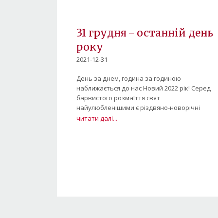
31 грудня ‒ останній день
року
2021-12-31
День за днем, година за годиною
наближається до нас Новий 2022 рік! Серед
барвистого розмаїття свят
найулюбленішими є різдвяно-новорічні
читати далі...