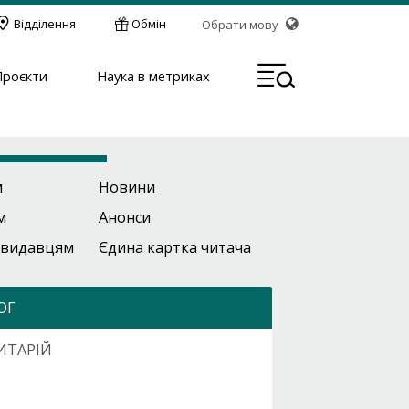
Відділення
Обмін
Обрати мову
МЕН
Проєкти
Наука в метриках
м
Новини
м
Анонси
 видавцям
Єдина картка читача
ОГ
ИТАРІЙ