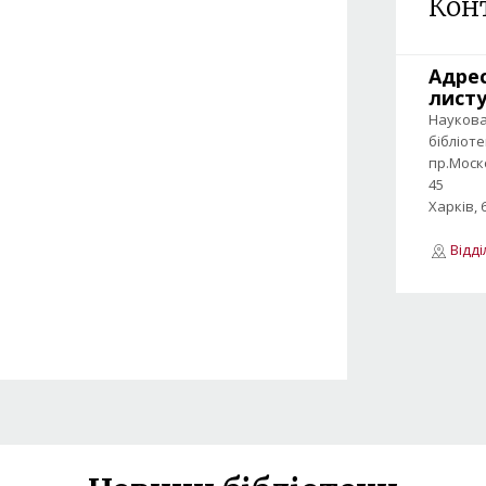
Кон
Адре
лист
Науков
бібліот
пр.Моск
45
Харків, 
Відд