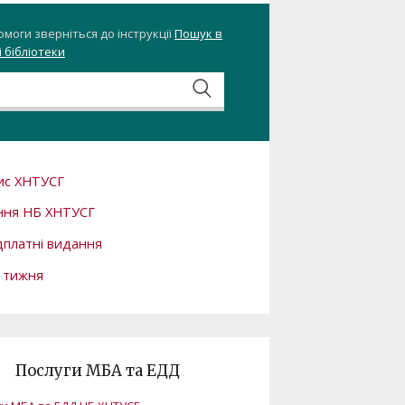
омоги зверніться до інструкції
Пошук в
 бібліотеки
ис ХНТУСГ
ння НБ ХНТУСГ
платні видання
 тижня
Послуги МБА та ЕДД