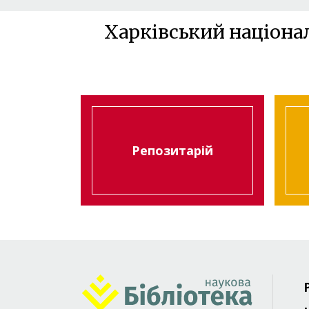
Харківський націона
Репозитарій
Foote
menu