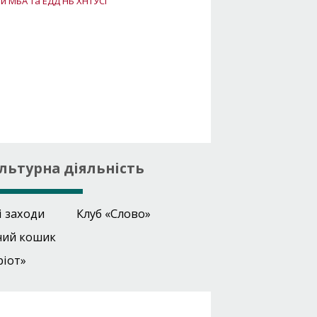
льтурна діяльність
і заходи
Клуб «Слово»
ний кошик
ріот»