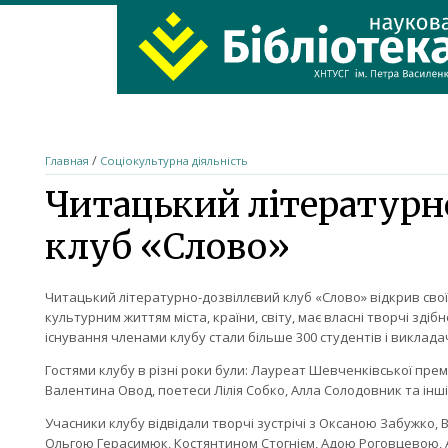
ХНТУСГ
Home
/
Главная
Соціокультурна діяльність
Читацький літературн
клуб «Слово»
Читацький літературно-дозвіллєвий клуб «Слово» відкрив свої д
культурним життям міста, країни, світу, має власні творчі здіб
існування членами клубу стали більше 300 студентів і викладач
Гостями клубу в різні роки були: Лауреат Шевченківської пре
Валентина Овод, поетеси Лілія Собко, Алла Солодовник та інші 
Учасники клубу відвідали творчі зустрічі з Оксаною Забужко
Ольгою Герасимюк, Костянтином Стогнієм, Адою Роговцевою, 