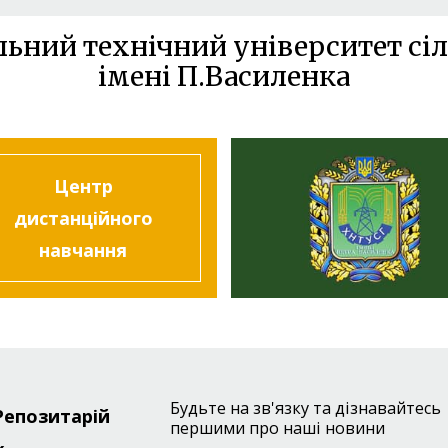
льний технічний університет сіл
імені П.Василенка
Центр
дистанційного
навчання
Будьте на зв'язку та дізнавайтесь
Репозитарій
r
першими про наші новини