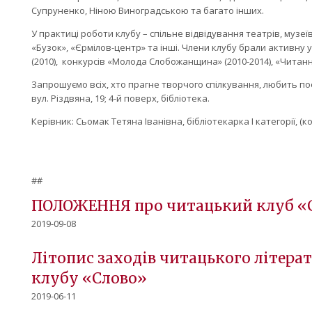
Супруненко, Ніною Виноградською та багато інших.
У практиці роботи клубу – спільне відвідування театрів, музеї
«Бузок», «Єрмілов-центр» та інші. Члени клубу брали активну у
(2010), конкурсів «Молода Слобожанщина» (2010-2014), «Читання
Запрошуємо всіх, хто прагне творчого спілкування, любить пое
вул. Різдвяна, 19; 4-й поверх, бібліотека.
Керівник: Сьомак Тетяна Іванівна, бібліотекарка І категорії, (кон
##
ПОЛОЖЕННЯ про читацький клуб «
2019-09-08
Літопис заходів читацького літера
клубу «Слово»
2019-06-11