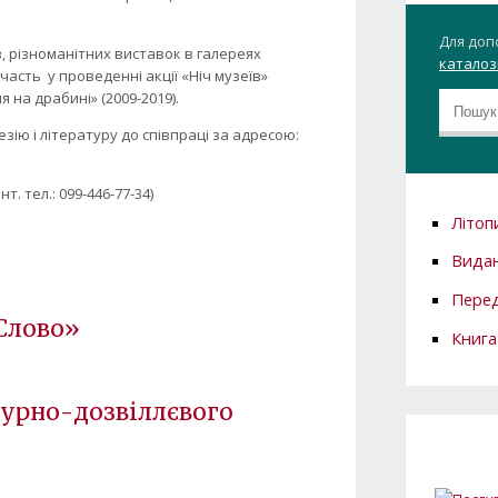
Для доп
в, різноманітних виставок в галереях
каталозі
часть у проведенні акції «Ніч музеїв»
 на драбині» (2009-2019).
зію і літературу до співпраці за адресою:
т. тел.: 099-446-77-34)
Літоп
Вида
Перед
Слово»
Книга
турно-дозвіллєвого