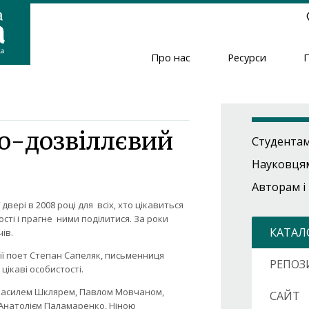
Про нас
Ресурси
Header
Menu
о-дозвіллєвий
Студента
Науковця
Авторам і
вері в 2008 році для всіх, хто цікавиться
ності і прагне ними поділитися. За роки
КАТАЛ
ів.
мії поет Степан Сапеляк, письменниця
РЕПОЗ
цікаві особистості.
, Василем Шклярем, Павлом Мовчаном,
САЙТ
Анатолієм Паламаренко, Ніною