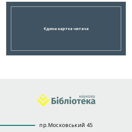
Єдина картка читача
пр.Московський 45