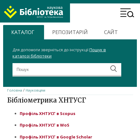
ХНТУСГ
Header
Home
Menu
КАТАЛОГ
РЕПОЗИТАРІЙ
САЙТ
Для допомоги зверніться до інструкції
Пошук в
каталозі бібліотеки
/
Головна
Науковцям
Бібліометрика ХНТУСГ
Профіль ХНТУСГ в Scopus
Профіль ХНТУСГ в WoS
Профіль ХНТУСГ в Google Scholar