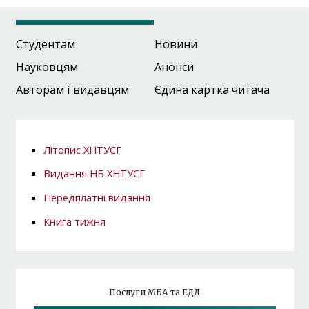
Студентам
Новини
Науковцям
Анонси
Авторам і видавцям
Єдина картка читача
Літопис ХНТУСГ
Видання НБ ХНТУСГ
Передплатні видання
Книга тижня
Послуги МБА та ЕДД