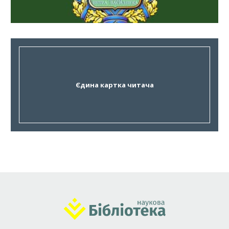
Єдина картка читача