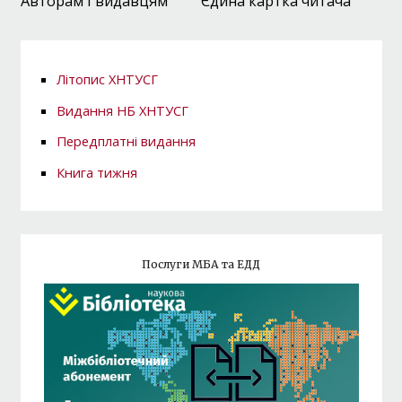
Авторам і видавцям
Єдина картка читача
Літопис ХНТУСГ
Видання НБ ХНТУСГ
Передплатні видання
Книга тижня
Послуги МБА та ЕДД