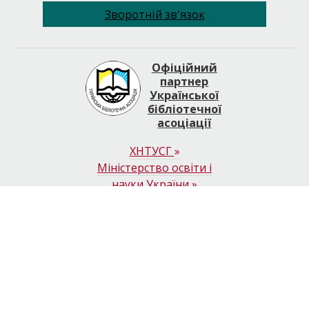
Зворотній зв'язок
Офіційний
партнер
Української
бібліотечної
асоціації
ХНТУСГ
»
Міністерство освіти і
науки України
»
Весь контент доступний за ліцензією
Creative Commons
Attribution 4.0 International license
, якщо не зазначено інше
Cookie Information
Copyright 2019· All rights reserved
Designed by
posmishka