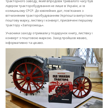
тракторного заводу, який впродовж тривалого часу був
лідером тракторобудування не лише в Україні, а і в
колишньому СРСР. До ювілейних дат, пов'язаних з
вітчизняним тракторобудуванням Укрпошта випустила
поштову марку, листівку і конверт, присвячені першому
трактору «Запорожець».
Учасники заходу отримали у подарунок книгу, листівку і
конверт з поштовою маркою. Захід пройшов жваво,
інформативно та цікаво.