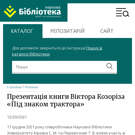
ХНТУСГ
Header
Home
Menu
КАТАЛОГ
РЕПОЗИТАРІЙ
САЙТ
Для допомоги зверніться до інструкції
Пошук в
каталозі бібліотеки
/
Головна
Новини
Презентація книги Віктора Козоріза
«Під знаком трактора»
12/20/2021
17 грудня 2021 року співробітники Наукової бібліотеки
Університету Кірєєва С. М. та Перевозник Т. В. взяли участь в