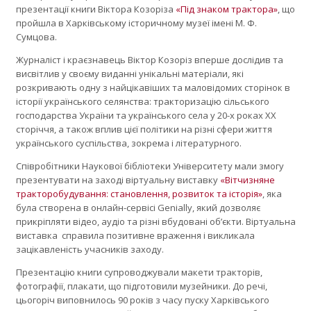
презентації книги Віктора Козоріза
«Під знаком трактора»
, що
пройшла в Харківському історичному музеї імені М. Ф.
Сумцова.
Журналіст і краєзнавець Віктор Козоріз вперше дослідив та
висвітлив у своєму виданні унікальні матеріали, які
розкривають одну з найцікавіших та маловідомих сторінок в
історії українського селянства: тракторизацію сільського
господарства України та українського села у 20-х роках ХХ
сторіччя, а також вплив цієї політики на різні сфери життя
українського суспільства, зокрема і літературного.
Співробітники Наукової бібліотеки Університету мали змогу
презентувати на заході віртуальну виставку
«Вітчизняне
тракторобудування: становлення, розвиток та історія»
, яка
була створена в онлайн-сервісі Genially, який дозволяє
прикріпляти відео, аудіо та різні вбудовані об’єкти. Віртуальна
виставка справила позитивне враження і викликала
зацікавленість учасників заходу.
Презентацію книги супроводжували макети тракторів,
фотографії, плакати, що підготовили музейники. До речі,
цьогоріч виповнилось 90 років з часу пуску Харківського