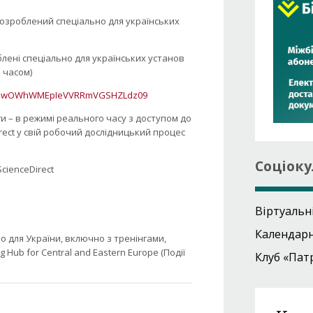
 розроблений спеціально для українських
лені спеціально для українських установ
м часом)
Y3SzNwOWhWMEpIeVVRRmVGSHZLdz09
ги – в режимі реального часу з доступом до
rect у свій робочий дослідницький процес
Соціоку
cienceDirect
Віртуальн
Календар
о для України, включно з тренінгами,
 Hub for Central and Eastern Europe (Події
Клуб «Пат