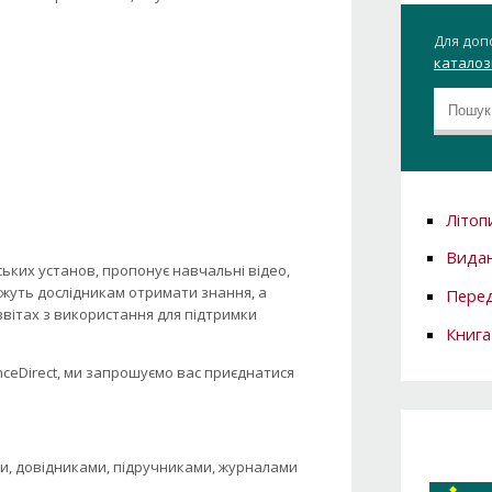
Для доп
каталозі
Літоп
Вида
нських установ, пропонує навчальні відео,
можуть дослідникам отримати знання, а
Перед
звітах з використання для підтримки
Книга
ceDirect, ми запрошуємо вас приєднатися
ами, довідниками, підручниками, журналами