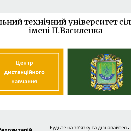
льний технічний університет сіл
імені П.Василенка
Центр
дистанційного
навчання
Будьте на зв'язку та дізнавайтесь
Репозитарій