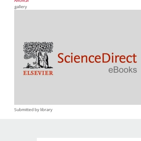
Анонси
gallery
Submitted by
library