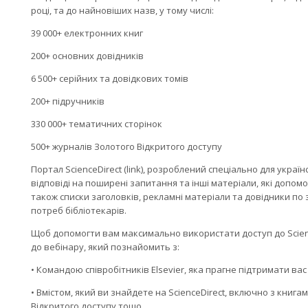
році, та до найновіших назв, у тому числі:
39 000+ електронних книг
200+ основних довідників
6 500+ серійних та довідкових томів
200+ підручників
330 000+ тематичних сторінок
500+ журналів Золотого Відкритого доступу
Портал ScienceDirect (link), розроблений спеціально для украї
відповіді на поширені запитання та інші матеріали, які допо
також списки заголовків, рекламні матеріали та довідники по 
потреб бібліотекарів.
Щоб допомогти вам максимально використати доступ до Scien
до вебінару, який познайомить з:
• Командою співробітників Elsevier, яка прагне підтримати вас
• Вмістом, який ви знайдете на ScienceDirect, включно з книг
Відкритого доступу тощо