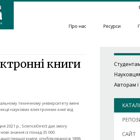
Про нас
Ресурси
Header
Menu
ектронні книги
Студента
Науковця
Авторам і
нальному технічному університету імені
КАТАЛ
лекції наукових електронних книг від
РЕПОЗ
ня 2021 р., ScienceDirect дає змогу
ові знання із понад 35 000
САЙТ
нашої першої книги, опублікованої в 1896