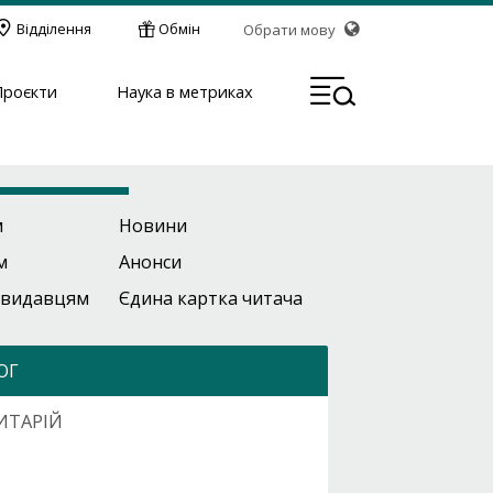
Відділення
Обмін
Обрати мову
МЕН
Проєкти
Наука в метриках
м
Новини
м
Анонси
 видавцям
Єдина картка читача
ОГ
ИТАРІЙ