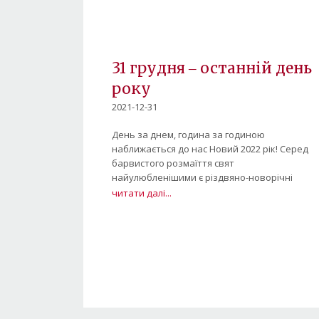
31 грудня ‒ останній день
року
2021-12-31
День за днем, година за годиною
наближається до нас Новий 2022 рік! Серед
барвистого розмаїття свят
найулюбленішими є різдвяно-новорічні
читати далі...