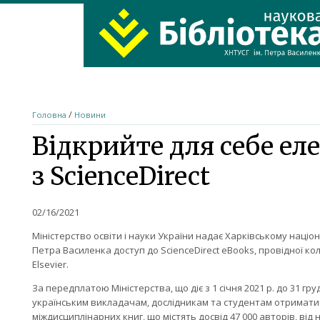
ХНТУСГ
Home
/
Головна
Новини
Відкрийте для себе ел
з ScienceDirect
02/16/2021
Міністерство освіти і науки України надає Харківському націо
Петра Василенка доступ до ScienceDirect eBooks, провідної ко
Elsevier.
За передплатою Міністерства, що діє з 1 січня 2021 р. до 31 груд
українським викладачам, дослідникам та студентам отримати н
міждисциплінарних книг, що містять досвід 47 000 авторів, від 