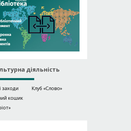
льтурна діяльність
і заходи
Клуб «Слово»
ний кошик
ріот»