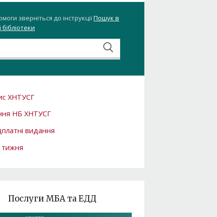
омоги зверніться до інструкції
Пошук в
 бібліотеки
ис ХНТУСГ
ння НБ ХНТУСГ
платні видання
 тижня
Послуги МБА та ЕДД