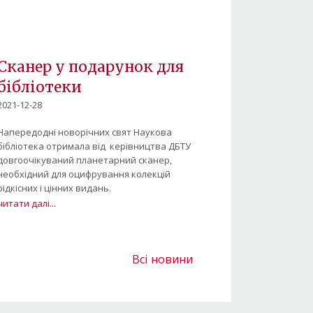
Сканер у подарунок для
бібліотеки
2021-12-28
Напередодні новорічних свят Наукова
бібліотека отримала від керівництва ДБТУ
довгоочікуваний планетарний сканер,
необхідний для оцифрування колекцій
рідкісних і цінних видань.
читати далі...
Всі новини