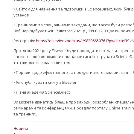
• Сайтом для навчання та підтримки з ScienceDirect, який був
установ
• Тренінгами та спеціальними заходами, що також були розроб
Вебінар відбудеться 17 лютого 2021 р., 11:00-12:00 (за київськи
Реєстрація:
https://elsevier.zoom.us/j/98206650761?pwd=cn
Протягом 2021 року Elsevier буде проводити віртуальні тренін
записів – щоб допомогти вам навчитися інтегрувати ScienceDi
та з широкого кола інших тем:
• Поради щодо ефективного та продуктивного використання S
• Як опублікувати книгу з Elsevier
• Літня академія ScienceDirect
Ви можете дізнатись більше про заходи, розроблені спеціальн
семінарами та конференціями, з розділу порталу Online Training
та тренінги).
Новини