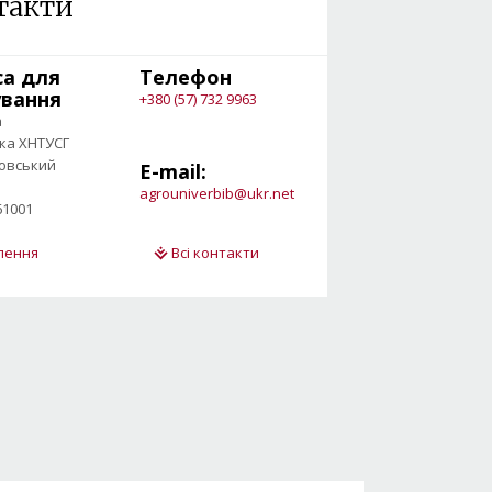
такти
са для
Телефон
ування
+380 (57) 732 9963
а
ека ХНТУСГ
овський
E-mail:
agrouniverbib@ukr.net
61001
ілення
Всі контакти