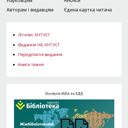
Науковцям
Анонси
Авторам і видавцям
Єдина картка читача
Літопис ХНТУСГ
Видання НБ ХНТУСГ
Передплатні видання
Книга тижня
Послуги МБА та ЕДД