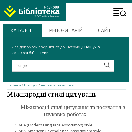
ХНТУСГ
Header
Home
Menu
КАТАЛОГ
РЕПОЗИТАРІЙ
САЙТ
Для допомоги зверніться до інструкції
Пошук в
каталозі бібліотеки
/
/
Головна
Послуги
Авторам і видавцям
Міжнародні стилі цитувань
Міжнародні стилі цитування та посилання в
наукових роботах.
MLA (Modern Language Association) style.
APA (American Psychological Association) style.