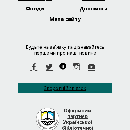
menu
Фонди
Допомога
Мапа сайту
Будьте на зв'язку та дізнавайтесь
першими про наші новини
Facebook
Twitter
Telegram
Instagram
Youtube
Зворотній зв'язок
Офіційний
партнер
Української
бібліотечної