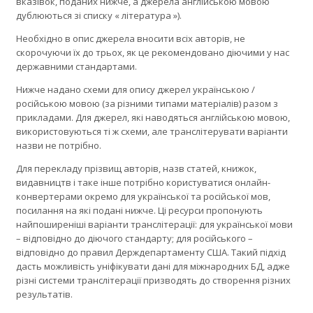
вказівок, поданих нижче, а джерела англійською мовою
дублюються зі списку « література »).
Необхідно в опис джерела вносити всіх авторів, не
скорочуючи їх до трьох, як це рекомендовано діючими у нас
державними стандартами.
Нижче надано схеми для опису джерел українською /
російською мовою (за різними типами матеріалів) разом з
прикладами. Для джерел, які наводяться англійською мовою,
використовуються ті ж схеми, але транслітерувати варіанти
назви не потрібно.
Для перекладу прізвищ авторів, назв статей, книжок,
видавництв і таке інше потрібно користуватися онлайн-
конвертерами окремо для української та російської мов,
посилання на які подані нижче. Ці ресурси пропонують
найпоширеніші варіанти транслітерації: для української мови
– відповідно до діючого стандарту; для російського –
відповідно до правил Держдепартаменту США. Такий підхід
дасть можливість уніфікувати дані для міжнародних БД, адже
різні системи транслітерації призводять до створення різних
результатів.