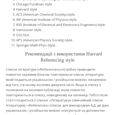
Chicago/Turabian style.
Harvard style.
ACS (American Chemical Society) style.
AIP (American Institute of Physics) style.
IEEE (Institute of Electrical and Electronics Engineers) style.
Vancouver style.
OSCOLA.
APS (American Physics Society) style.
Springer Math Phys Style.
Рекомендації з використання Harvard
Referencing style
Список літератури («References») потрібно приводити
повністю окремим блоком, повторюючи список літератури,
який подається українською / російською мовою, незалежно
від того, є в ньому іноземні джерела чи ні. Якщо в списку є
посилання на іноземні публікації, вони повністю
повторюються в списку, наведеному на латиниці. Тобто після
статті подається 2 списки: «Література» (звичайний список
літератури) і «References» (список для міжнародних БД, де дані
українською / російською мовою описуються за допомогою