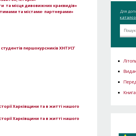
ти та місця дивовижних краєвидів»
Для доп
братимами та містами- партнерами»
каталозі
 студентів першокурсників ХНТУСГ
Літоп
Вида
Перед
Книга
історії Харківщини та в житті нашого
історії Харківщини та в житті нашого