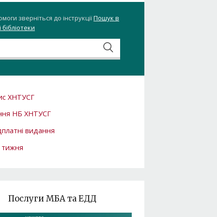
омоги зверніться до інструкції
Пошук в
 бібліотеки
ис ХНТУСГ
ння НБ ХНТУСГ
платні видання
 тижня
Послуги МБА та ЕДД