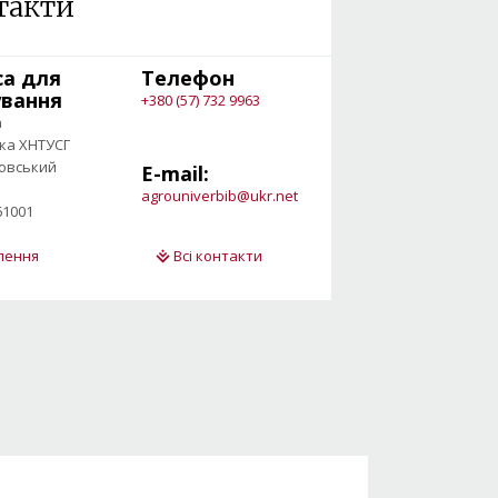
такти
са для
Телефон
ування
+380 (57) 732 9963
а
ека ХНТУСГ
овський
E-mail:
agrouniverbib@ukr.net
61001
ілення
Всі контакти