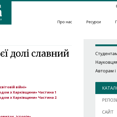
Про нас
Ресурси
Header
Menu
єї долі славний
Студента
Науковця
Авторам і
світовій війні»
КАТАЛ
 родом з Харківщини» Частина 1
 родом з Харківщини» Частина 2
РЕПОЗ
САЙТ
звиток, історія»