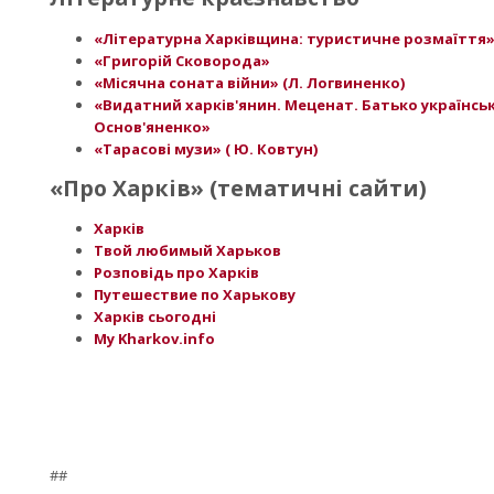
«Літературна Харківщина: туристичне розмаїття
«Григорій Сковорода»
«Місячна соната війни» (Л. Логвиненко)
«Видатний харків'янин. Меценат. Батько українськ
Основ'яненко»
«Тарасові музи» ( Ю. Ковтун)
«Про Харків» (тематичні сайти)
Харків
Твой любимый Харьков
Розповідь про Харків
Путешествие по Харькову
Харків сьогодні
My Kharkov.info
##