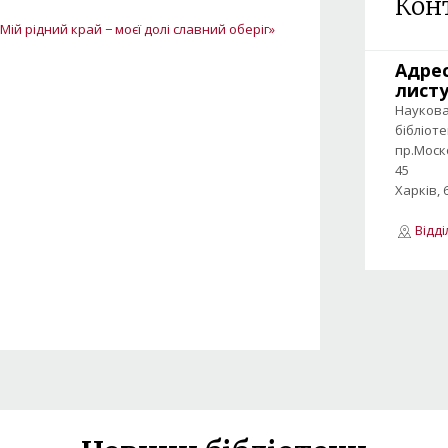
Кон
Мій рідний край − моєї долі славний оберіг»
Адре
лист
Науков
бібліот
пр.Моск
45
Харків, 
Відд