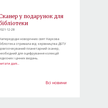
Сканер у подарунок для
бібліотеки
2021-12-28
Напередодні новорічних свят Наукова
бібліотека отримала від керівництва ДБТУ
довгоочікуваний планетарний сканер,
необхідний для оцифрування колекцій
рідкісних і цінних видань.
читати далі...
Всі новини