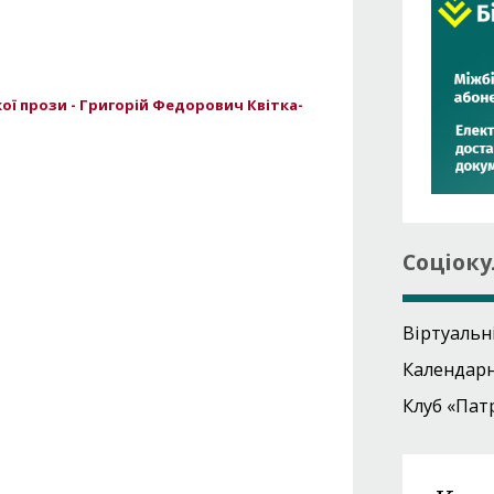
»
ої прози - Григорій Федорович Квітка-
Соціоку
Віртуальн
Календар
Клуб «Пат