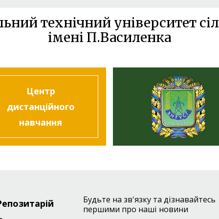
льний технічний університет сіл
імені П.Василенка
Центр
дистанційного
навчання
Будьте на зв'язку та дізнавайтесь
Репозитарій
r
першими про наші новини