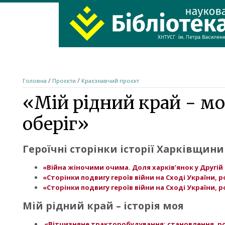
ХНТУСГ
Home
/
/
Головна
Проєкти
Краєзнавчий проєкт
«Мій рідний край − мо
оберіг»
Героїчні сторінки історії Харківщини
«Війна жіночими очима. Доля харків’янок у Другій 
«Сторінки подвигу героїв війни на Сході України,
«Сторінки подвигу героїв війни на Сході України,
Мій рідний край – історія моя
«Вітчизняне тракторобудування: становлення, ро