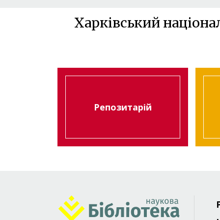
Харківський націона
Репозитарій
Foote
menu