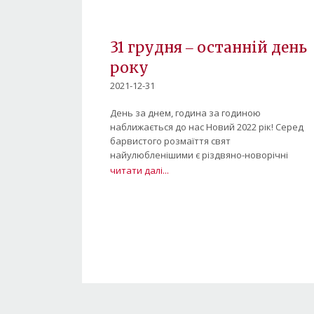
31 грудня ‒ останній день
року
2021-12-31
День за днем, година за годиною
наближається до нас Новий 2022 рік! Серед
барвистого розмаїття свят
найулюбленішими є різдвяно-новорічні
читати далі...