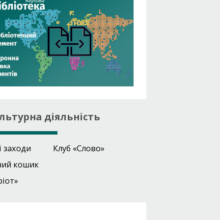
льтурна діяльність
і заходи
Клуб «Слово»
ний кошик
ріот»