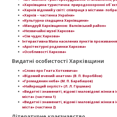
«Харківщина туристична: природоохоронні об`єк
«Харків відомий у світі: співпраця з містами- по
«Харків – частинка України»
«Культурна спадщина Харківщини»
«Мандруй Харківщиною: Валківський район»
«Незвичайні музеї Харкова»
«Сім чудес Харкова»
Інтерактивна Мапа населених пунктів проживання
«Архітектурні родзинки Харкова»
«Особливості Харкова»
Видатні особистості Харківщини
«Слово про Гната Хоткевича»
«Відомий вчений-анатом» (В. П. Воробйов)
«Громадянин неба» (М. П. Барабашов)
«Найкращий окуліст» (Л. Л. Гіршман)
«Видатні і знамениті, відомі і маловідомі жінки в 
міста» (частина 1)
«Видатні і знамениті, відомі і маловідомі жінки в 
міста» (частина 2)
Літературне краєзнавство