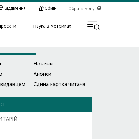
Відділення
Обмін
Обрати мову
МЕН
Проєкти
Наука в метриках
м
Новини
м
Анонси
 видавцям
Єдина картка читача
ОГ
ИТАРІЙ