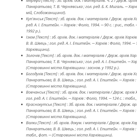
Мерефа [Текст] : зб. архів. док. і матеріалів. Ч. 2 / Держ. архів
Панкратьєва, Т. В. Чернявська ; гол. ред. Б. К. Мигаль. ‒ Харкі
мій, Слобожанщино!).
Куп'янськ [Текст] : зб. архів. док. і матеріалів / Держ. архів Ха
ред. А. І. Епштейн. ‒ Харків : Фоліо, 1994. ‒ 90 с. : рис., таб
1992 р.).
Ізюм [Текст] : зб. архів. док. і матеріалів / Держ. архів Харків
В. В. Швець ; гол. ред. А. І. Епштейн. ‒ Харків : Фоліо, 1994. 
Хаpкiвщини).
Золочів [Текст] : зб. архів. док. і матеріалів / Держ. архів Харк
Панкратьєва, Т. В. Чернявська ; гол. ред. А. І. Епштейн. ‒ Харк
(Стаpовинні мiста Хаpкiвщини : заснов. у 1992 р.).
Богодухів
[Текст] : зб.
архів. док. і матеріалів / Держ.
архів
Ха
Панкратьєва, В. В. Швець ; гол. ред. А. І. Епштейн. ‒ Харків : Ф
(Ста
p
овинні м
i
ста Ха
p
к
i
вщини).
Вовчанськ
[Текст] : зб.
архів. док. і матеріалів / Держ.
архів
гол. ред. А. І. Епштейн. ‒ Харків : Фоліо, 1994. ‒ 124 с. : табл.
Краснокутськ [Текст] : Зб. архів. док. і матеріалів / Держ. архі
Панкратьєва, В. В. Швець ; гол. ред. А. І. Епштейн. ‒ Харків : Ф
(Стаpовинні мiста Хаpкiвщини).
Валки [Текст] : зб. архів. докум. і матеріалів / Держ. архів Харкі
Панкратьєва, В. В. Швець ; гол. ред. А. І. Епштейн. ‒ Харків : Ф
табл., фот. ‒ (Стаpовинні мiста Хаpкiвщини).