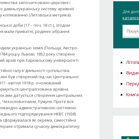
истиянства започатковано церковні і
о давньоукраїнську систему архівної
Для доп
ому копіюванню (Литовська метрика).
каталозі
кої доби (17 – поч. 18 ст.), згодом
я мали приватні, родинні зібрання
дили українські землі (Польща, Австро-
84 році у Львові, 1852 року створено
ний архів при Харківському університеті.
Літоп
ійної галузі діяльності суспільства.
Вида
їні був створений під час Центральної
917 - квітня 1918 р. очолюваний
Перед
формується централізована архівна
Книга
роками датується створення центральних
, Чехословаччини, Румунії. Проте вся
 командно-адміністративною системою.
реднього підпорядкування НКВС (1938).
ва сформувалася як окрема, самостійна
 Україні отримала сучасну демократичну