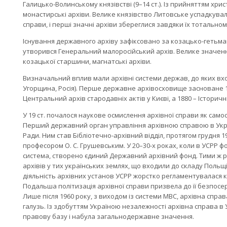
Галицько-Волинському князівстві (9–14 ст.). Із прийняттям хр
монастирські архіви. Велике князівство Литовське успадкувал
справи, і перші значні архіви збереглися завдяки їх тотальн
Існування державного архіву зафіксовано за козацько-гетьмансь
утворився Генеральний малоросійський архів. Велике значенн
козацької старшини, магнатські архіви.
Визначальний вплив мали архівні системи держав, до яких вхо
Угорщина, Росія). Перше державне архівосховище засноване 17
Центральний архів стародавніх актів у Києві, а 1880 – Історич
У 19 ст. почалося наукове осмислення архівної справи як самост
Перший державний орган управління архівною справою в Укра
Ради. Ним став Бібліотечно-архівний відділ, протягом грудня 1
професором О. С. Грушевським. У 20–30-х роках, коли в УСРР 
система, створено єдиний Державний архівний фонд. Тими ж 
архівів у тих українських землях, що входили до складу Польщі
діяльність архівних установ УСРР жорстко регламентувалася
Подальша політизація архівної справи призвела до її безпосе
Лише після 1960 року, з виходом із системи МВС, архівна спра
галузь. Із здобуттям Україною незалежності архівна справа в
правову базу і набула загальнодержавне значення.