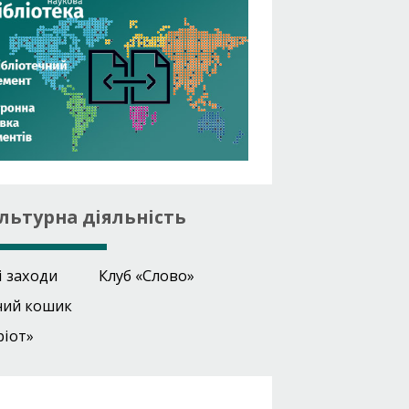
льтурна діяльність
і заходи
Клуб «Слово»
ний кошик
ріот»