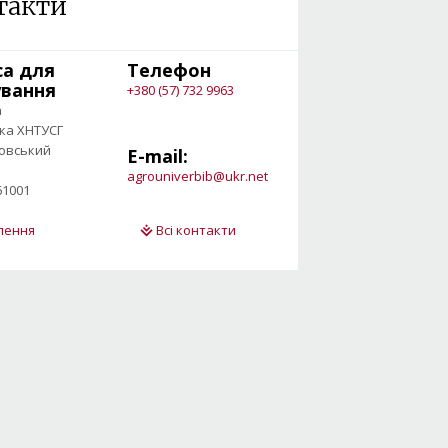
такти
са для
Телефон
ування
+380 (57) 732 9963
а
ека ХНТУСГ
овський
E-mail:
agrouniverbib@ukr.net
61001
ілення
Всі контакти