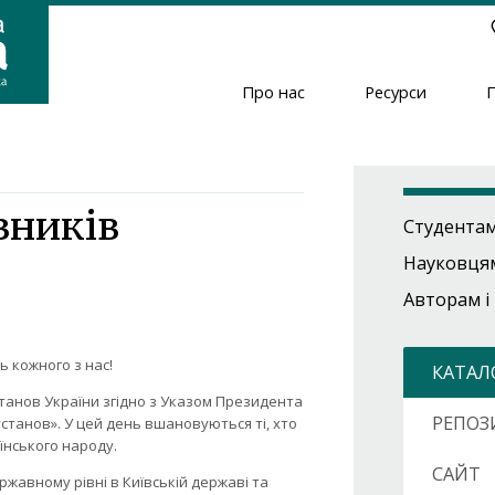
Про нас
Ресурси
Header
Menu
вників
Студента
Науковця
Авторам і
ь кожного з нас!
КАТАЛ
станов України згідно з Указом Президента
РЕПОЗ
установ». У цей день вшановуються ті, хто
аїнського народу.
САЙТ
жавному рівні в Київській державі та