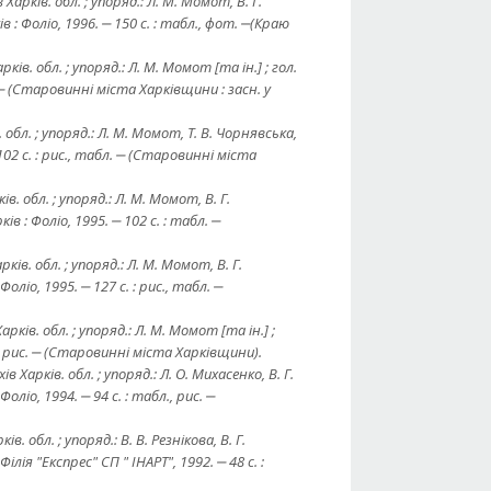
 Харків. обл. ; упоряд.: Л. М. Момот, В. Г.
в : Фоліо, 1996. ‒ 150 с. : табл., фот. ‒(Краю
рків. обл. ; упоряд.: Л. М. Момот [та ін.] ; гол.
л. ‒ (Стаpовинні мiста Хаpкiвщини : засн. у
. обл. ; упоряд.: Л. М. Момот, Т. В. Чорнявська,
‒ 102 с. : рис., табл. ‒ (Стаpовинні мiста
ів. обл. ; упоряд.: Л. М. Момот, В. Г.
ів : Фоліо, 1995. ‒ 102 с. : табл. ‒
рків. обл. ; упоряд.: Л. М. Момот, В. Г.
оліо, 1995. ‒ 127 с. : рис., табл. ‒
Харків. обл. ; упоряд.: Л. М. Момот [та ін.] ;
, рис. ‒ (Ста
p
овинні м
i
ста Ха
p
к
i
вщини).
в Харків. обл. ; упоряд.: Л. О. Михасенко, В. Г.
оліо, 1994. ‒ 94 с. : табл., рис. ‒
в. обл. ; упоряд.: В. В. Резнікова, В. Г.
ілія "Експpес" СП " ІНАРТ", 1992. ‒ 48 с. :