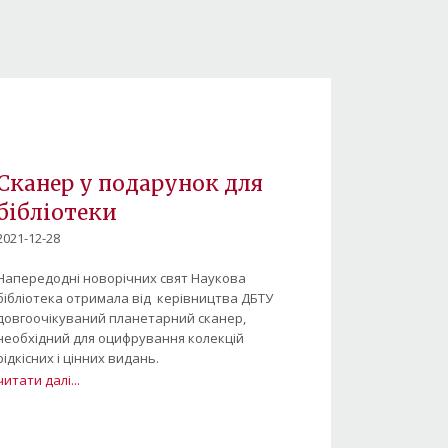
Сканер у подарунок для
бібліотеки
2021-12-28
Напередодні новорічних свят Наукова
бібліотека отримала від керівництва ДБТУ
довгоочікуваний планетарний сканер,
необхідний для оцифрування колекцій
рідкісних і цінних видань.
читати далі...