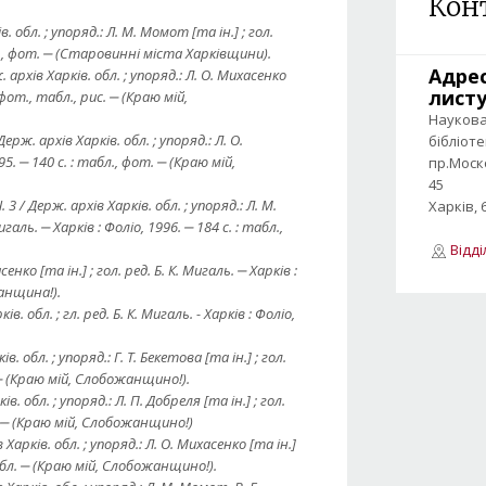
Кон
в. обл. ; упоряд.: Л. М. Момот [та ін.] ; гол.
абл., фот. ‒ (Старовинні міста Харківщини).
Адре
. архів Харків. обл. ; упоряд.: Л. О. Михасенко
лист
: фот., табл., рис. ‒ (Кpаю мiй,
Науков
Держ. архів Харків. обл. ; упоряд.: Л. О.
бібліот
95. ‒ 140 с. : табл., фот. ‒ (Краю мій,
пр.Моск
45
 3 / Держ. архів Харків. обл. ; упоряд.: Л. М.
Харків, 
галь. ‒ Харків : Фоліо, 1996. ‒ 184 с. : табл.,
Відд
сенко [та ін.] ; гол. ред. Б. К. Мигаль. ‒ Харків :
жанщина!).
в. обл. ; гл. ред. Б. К. Мигаль. - Харків : Фоліо,
в. обл. ; упоряд.: Г. Т. Бекетова [та ін.] ; гол.
л. ‒ (Кpаю мiй, Слобожанщино!).
в. обл. ; упоряд.: Л. П. Добреля [та ін.] ; гол.
от. ‒ (Кpаю мiй, Слобожанщино!)
 Харків. обл. ; упоряд.: Л. О. Михасенко [та ін.]
, табл. ‒ (Кpаю мiй, Слобожанщино!).