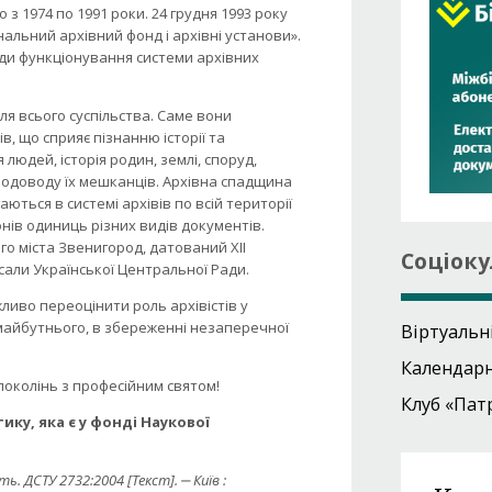
з 1974 по 1991 роки. 24 грудня 1993 року
альний архівний фонд і архівні установи».
ди функціонування системи архівних
я всього суспільства. Саме вони
, що сприяє пізнанню історії та
людей, історія родин, землі, споруд,
 родоводу їх мешканців. Архівна спадщина
ються в системі архівів по всій території
нів одиниць різних видів документів.
го міста Звенигород, датований ХІІ
Соціоку
ерсали Української Центральної Ради.
жливо переоцінити роль архівістів у
майбутнього, в збереженні незаперечної
Віртуальн
Календар
поколінь з професійним святом!
Клуб «Пат
ку, яка є у фонді Наукової
. ДСТУ 2732:2004 [Текст]. ‒ Київ :