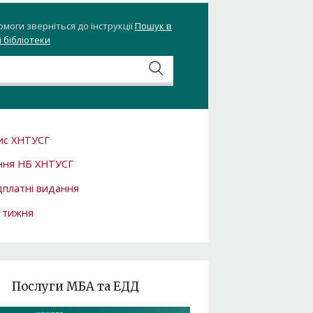
омоги зверніться до інструкції
Пошук в
 бібліотеки
ис ХНТУСГ
ння НБ ХНТУСГ
платні видання
 тижня
Послуги МБА та ЕДД