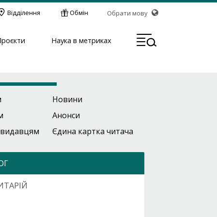
Відділення
Обмін
Обрати мову
МЕН
Проєкти
Наука в метриках
м
Новини
м
Анонси
 видавцям
Єдина картка читача
ОГ
ИТАРІЙ