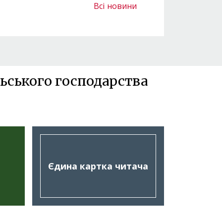
Всі новини
ьського господарства
Єдина картка читача