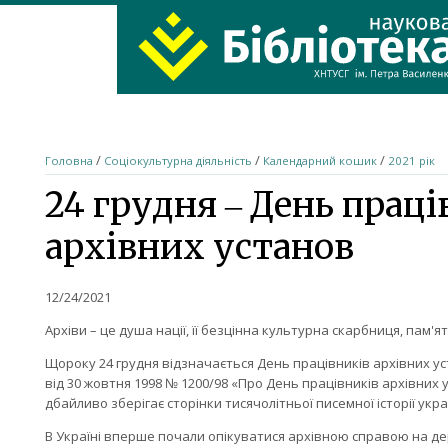
ХНТУСГ
Home
/
/
/
Головна
Соціокультурна діяльність
Календарний кошик
2021 рік
24 грудня ‒ День праці
архівних установ
12/24/2021
Архіви – це душа нації, її безцінна культурна скарбниця, пам'ят
Щороку 24 грудня відзначається День працівників архівних у
від 30 жовтня 1998 № 1200/98 «Про День працівників архівних 
дбайливо зберігає сторінки тисячолітньої писемної історії укр
В Україні вперше почали опікуватися архівною справою на дер