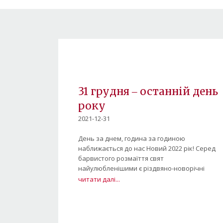
31 грудня ‒ останній день
року
2021-12-31
День за днем, година за годиною
наближається до нас Новий 2022 рік! Серед
барвистого розмаїття свят
найулюбленішими є різдвяно-новорічні
читати далі...