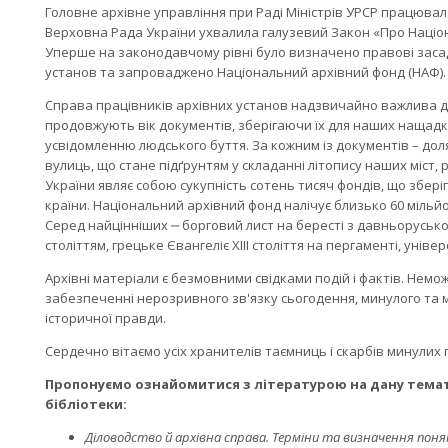
Головне архівне управління при Раді Міністрів УРСР працювало 
Верховна Рада України ухвалила галузевий Закон «Про Націон
Уперше на законодавчому рівні було визначено правові заса
установ та запроваджено Національний архівний фонд (НАФ).
Справа працівників архівних установ надзвичайно важлива дл
продовжують вік документів, зберігаючи їх для наших нащадків
усвідомленню людського буття. За кожним із документів – доля 
вулиць, що стане підґрунтям у складанні літопису наших міст,
України являє собою сукупність сотень тисяч фондів, що зберіга
країни. Національний архівний фонд налічує близько 60 мільйо
Серед найцінніших ‒ борговий лист на бересті з давньорусько
століттям, грецьке Євангеліє ХІІІ століття на пергаменті, унів
Архівні матеріали є безмовними свідками подій і фактів. Немо
забезпеченні нерозривного зв'язку сьогодення, минулого та 
історичної правди.
Сердечно вітаємо усіх хранителів таємниць і скарбів минулих 
Пропонуємо ознайомитися з літературою на дану темати
бібліотеки:
Діловодство й архівна справа. Терміни та визначення понять