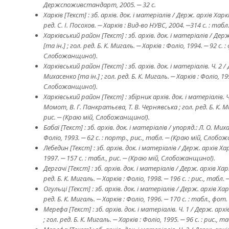
Деpжспоживстандаpт, 2005. ‒ 32 с.
Харків [Текст] : зб. архів. док. і матеріалів / Держ. архів Харкі
ред. С. І. Посохов. ‒ Харків : Вид-во НУВС, 2004. ‒314 с. : т
Харківський район [Текст] : зб. архів. док. і матеріалів / Держ
[та ін.] ; гол. ред. Б. К. Мигаль. ‒ Харків : Фоліо, 1994. ‒ 92 с. 
Слобожанщино!).
Харківський район [Текст] : зб. архів. док. і матеріалів. Ч. 2 / 
Михасенко [та ін.] ; гол. ред. Б. К. Мигаль. ‒ Харків : Фоліо, 19
Слобожанщино!).
Харківський район [Текст] : збірник архів. док. і матеріалів. Ч.
Момот, В. Г. Панкратьєва, Т. В. Чернявська ; гол. ред. Б. К. Ми
рис. ‒ (Кpаю мiй, Слобожанщино!).
Бабаї [Текст] : зб. архів. док. і матеріалів / упоряд.: Л. О. Миха
Фоліо, 1993. ‒ 62 с. : портр., рис., табл. ‒ (Кpаю мiй, Слобо
Лебедин [Текст] : зб. архів. док. і матеріалів / Держ. архів Харкі
1997. ‒ 157 с. : табл., рис. ‒ (Кpаю мiй, Слобожанщино!).
Дергачі [Текст] : зб. архів. док. і матеріалів / Держ. архів Харкі
ред. Б. К. Мигаль. ‒ Харків : Фоліо, 1998. ‒ 196 с. : рис., таб
Огульці [Текст] : зб. архів. док. і матеріалів / Держ. архів Харкі
ред. Б. К. Мигаль. ‒ Харків : Фоліо, 1996. ‒ 170 с. : табл., ф
Мерефа [Текст] : зб. архів. док. і матеріалів. Ч. 1 / Держ. архів
; гол. ред. Б. К. Мигаль. ‒ Харків : Фоліо, 1995. ‒ 96 с. : рис.