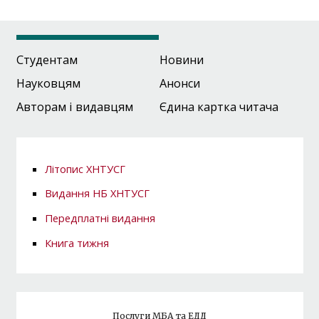
Студентам
Новини
Науковцям
Анонси
Авторам і видавцям
Єдина картка читача
Літопис ХНТУСГ
Видання НБ ХНТУСГ
Передплатні видання
Книга тижня
Послуги МБА та ЕДД