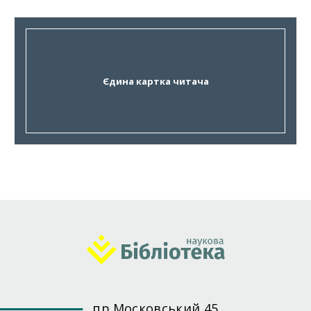
Єдина картка читача
пр.Московський 45