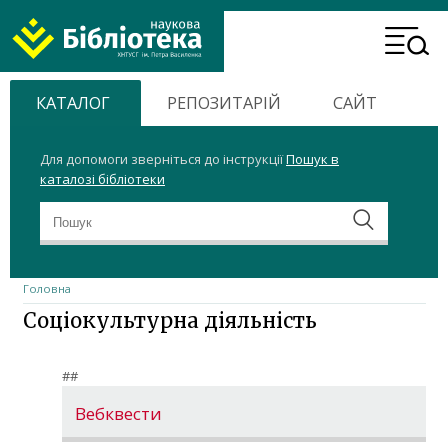
ХНТУСГ
Header
Home
Menu
КАТАЛОГ
РЕПОЗИТАРІЙ
САЙТ
Для допомоги зверніться до інструкції
Пошук в
каталозі бібліотеки
Головна
Соціокультурна діяльність
##
Вебквести