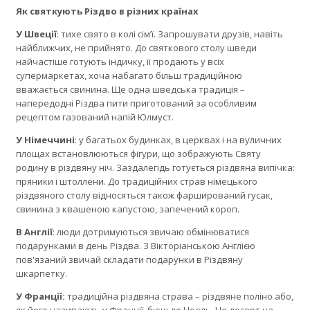
Як святкують Різдво в різних країнах
У Швеції
: тихе свято в колі сім’ї. Запрошувати друзів, навіть
найближчих, не прийнято. До святкового столу шведи
найчастіше готують індичку, її продають у всіх
супермаркетах, хоча набагато більш традиційною
вважається свинина. Ще одна шведська традиція –
напередодні Різдва пити приготований за особливим
рецептом газований напій Юлмуст.
У Німеччині
: у багатьох будинках, в церквах і на вуличних
площах встановлюються фігури, що зображують Святу
родину в різдвяну ніч. Заздалегідь готується різдвяна випічка:
пряники і штоллени. До традиційних страв німецького
різдвяного столу відносяться також фарширований гусак,
свинина з квашеною капустою, запечений короп.
В Англії
: люди дотримуються звичаю обмінюватися
подарунками в день Різдва. З Вікторіанською Англією
пов'язаний звичай складати подарунки в Різдвяну
шкарпетку.
У Франції:
традиційна різдвяна страва – різдвяне поліно або,