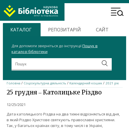
ХНТУСГ
Header
Home
Menu
КАТАЛОГ
РЕПОЗИТАРІЙ
САЙТ
Для допомоги зверніться до інструкції
Пошук в
каталозі бібліотеки
/
/
/
Головна
Соціокультурна діяльність
Календарний кошик
2021 рік
25 грудня ‒ Католицьке Різдво
12/25/2021
Дата католицького Різдва на два тижні відрізняється від дня,
в який Різдво Христове святкують православні християни.
Так, у багатьох країнах світу, в тому числі і в Україні,