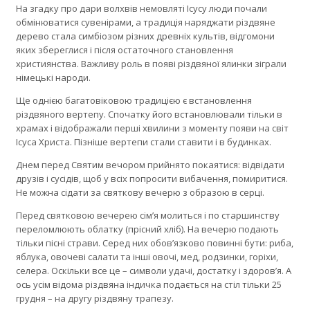
На згадку про дари волхвів немовляті Ісусу люди почали
обмінюватися сувенірами, а традиція наряджати різдвяне
дерево стала симбіозом різних древніх культів, відгомони
яких збереглися і після остаточного становлення
християнства. Важливу роль в появі різдвяної ялинки зіграли
німецькі народи.
Ще однією багатовіковою традицією є встановлення
різдвяного вертепу. Спочатку його встановлювали тільки в
храмах і відображали перші хвилини з моменту появи на світ
Ісуса Христа. Пізніше вертепи стали ставити і в будинках.
Днем перед Святим вечором прийнято покаятися: відвідати
друзів і сусідів, щоб у всіх попросити вибачення, помиритися.
Не можна сідати за святкову вечерю з образою в серці.
Перед святковою вечерею сім’я молиться і по старшинству
переломлюють облатку (прісний хліб). На вечерю подають
тільки пісні страви. Серед них обов’язково повинні бути: риба,
яблука, овочеві салати та інші овочі, мед, родзинки, горіхи,
селера. Оскільки все це – символи удачі, достатку і здоров’я. А
ось усім відома різдвяна індичка подається на стіл тільки 25
грудня – на другу різдвяну трапезу.