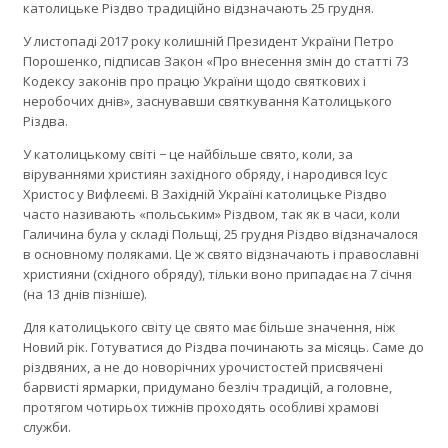
католицьке Різдво традиційно відзначають 25 грудня.
У листопаді 2017 року колишній Президент України Петро
Порошенко, підписав Закон «Про внесення змін до статті 73
Кодексу законів про працю України щодо святкових і
неробочих днів», заснувавши святкування Католицького
Різдва.
У католицькому світі − це найбільше свято, коли, за
віруваннями християн західного обряду, і народився Ісус
Христос у Вифлеємі. В Західній Україні католицьке Різдво
часто називають «польським» Різдвом, так як в часи, коли
Галичина була у складі Польщі, 25 грудня Різдво відзначалося
в основному поляками. Це ж свято відзначають і православні
християни (східного обряду), тільки воно припадає на 7 січня
(на 13 днів пізніше).
Для католицького світу це свято має більше значення, ніж
Новий рік. Готуватися до Різдва починають за місяць. Саме до
різдвяних, а не до новорічних урочистостей присвячені
барвисті ярмарки, придумано безліч традицій, а головне,
протягом чотирьох тижнів проходять особливі храмові
служби.