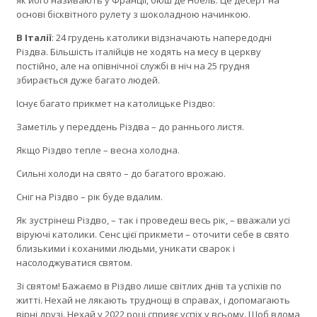
як його називають у Франції, бюш де Ноель. Це десерт на
основі бісквітного рулету з шоколадною начинкою.
В Італії
: 24 грудень католики відзначають напередодні
Різдва. Більшість італійців не ходять на месу в церкву
постійно, але на опівнічної службі в ніч на 25 грудня
збирається дуже багато людей.
Існує багато прикмет на католицьке Різдво:
Заметіль у переддень Різдва – до раннього листя.
Якщо Різдво тепле – весна холодна.
Сильні холоди на свято – до багатого врожаю.
Сніг на Різдво – рік буде вдалим.
Як зустрінеш Різдво, – так і проведеш весь рік, – вважали усі
віруючі католики. Сенс цієї прикмети – оточити себе в свято
близькими і коханими людьми, уникати сварок і
насолоджуватися святом.
Зі святом! Бажаємо в Різдво лише світлих днів та успіхів по
житті. Нехай не лякають труднощі в справах, і допомагають
вірні друзі. Нехай у 2022 році сприяє успіх у всьому. Щоб вдома