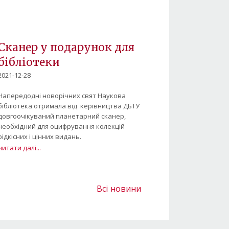
Сканер у подарунок для
бібліотеки
2021-12-28
Напередодні новорічних свят Наукова
бібліотека отримала від керівництва ДБТУ
довгоочікуваний планетарний сканер,
необхідний для оцифрування колекцій
рідкісних і цінних видань.
читати далі...
Всі новини