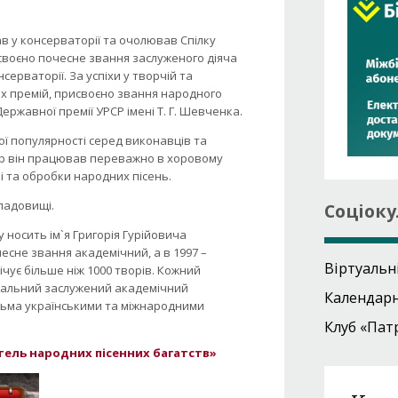
в у консерваторії та очолював Спілку
исвоєно почесне звання заслуженого діяча
ерваторії. За успіхи у творчій та
х премій, присвоєно звання народного
ержавної премії УРСР імені Т. Г. Шевченка.
ої популярності серед виконавців та
тор він працював переважно в хоровому
існі та обробки народних пісень.
ладовищі.
Соціоку
 носить ім`я Григорія Гурійовича
есне звання академічний, а в 1997 –
Віртуальн
чує більше ніж 1000 творів. Кожний
ональний заслужений академічний
Календар
атьма українськими та міжнародними
Клуб «Пат
ель народних пісенних багатств»