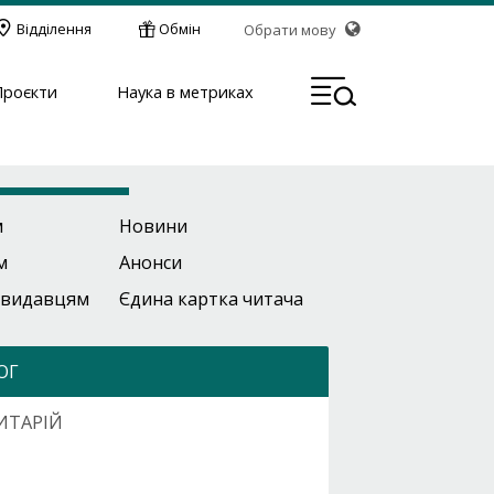
Відділення
Обмін
Обрати мову
МЕН
Проєкти
Наука в метриках
м
Новини
м
Анонси
 видавцям
Єдина картка читача
ОГ
ИТАРІЙ