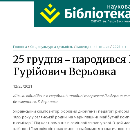
ХНТУСГ
Home
/
/
/
Головна
Соціокультурна діяльність
Календарний кошик
2021 рік
25 грудня ‒ народився
Гурійович Верьовка
12/25/2021
«Тільки віднайдене в скарбниці народної творчості й відгранен
безсмертне». Г. Верьовка
Український композитор, хоровий диригент і педагог Григорій
1895 року у селянській родині на Чернігівщині. Майбутній ко
в семінарії. Під час навчання в семінарії співав у хорі. В цей
здібності Григорія: він практично ознайомився з класичною 