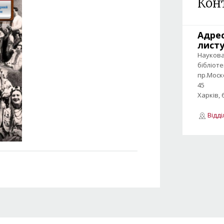
Кон
Адре
лист
Науков
бібліот
пр.Моск
45
Харків, 
Відд