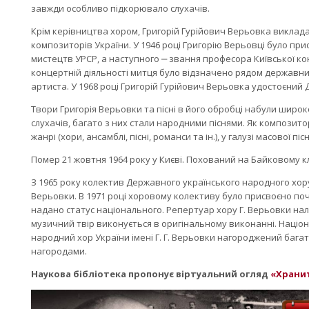
завжди особливо підкорювало слухачів.
Крім керівництва хором, Григорій Гурійович Верьовка виклада
композиторів України. У 1946 році Григорію Верьовці було пр
мистецтв УРСР, а наступного ‒ звання професора Київської конс
концертній діяльності митця було відзначено рядом державни
артиста. У 1968 році Григорій Гурійович Верьовка удостоєний Д
Твори Григорія Верьовки та пісні в його обробці набули широк
слухачів, багато з них стали народними піснями. Як компози
жанрі (хори, ансамблі, пісні, романси та ін.), у галузі масової п
Помер 21 жовтня 1964 року у Києві. Похований на Байковому к
З 1965 року колектив Державного українського народного хору
Верьовки. В 1971 році хоровому колективу було присвоєно поч
надано статус національного. Репертуар хору Г. Верьовки налі
музичний твір виконується в оригінальному виконанні. Наці
народний хор України імені Г. Г. Верьовки нагороджений баг
нагородами.
Наукова бібліотека пропонує віртуальний огляд
«Хранит