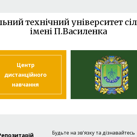
льний технічний університет сіл
імені П.Василенка
Центр
дистанційного
навчання
Будьте на зв'язку та дізнавайтесь
Репозитарій