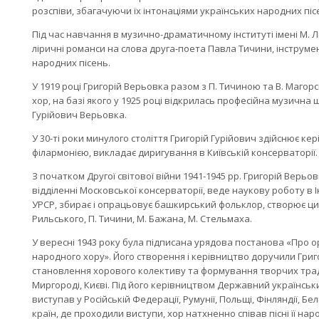
розспіви, збагачуючи їх інтонаціями українських народних піс
Під час навчання в музично-драматичному інституті імені М.
ліричні романси на слова друга-поета Павла Тичини, інструме
народних пісень.
У 1919 році Григорій Верьовка разом з П. Тичиною та В. Маго
хор, на базі якого у 1925 році відкрилась професійна музична 
Гурійович Верьовка.
У 30-ті роки минулого століття Григорій Гурійович здійснює 
філармонією, викладає диригування в Київській консерваторії.
З початком Другої світової війни 1941-1945 рр. Григорій Вер
відділенні Московської консерваторії, веде наукову роботу в І
УРСР, збирає і опрацьовує башкирський фольклор, створює цик
Рильського, П. Тичини, М. Бажана, М. Стельмаха.
У вересні 1943 року була підписана урядова постанова «Про 
народного хору». Його створення і керівництво доручили Григ
становлення хорового колективу та формування творчих традиц
Миргороді, Києві. Під його керівництвом Державний українськи
виступав у Російській Федерації, Румунії, Польщі, Фінляндії, Бел
країн, де проходили виступи, хор натхненно співав пісні її на