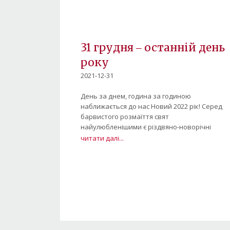
31 грудня ‒ останній день
року
2021-12-31
День за днем, година за годиною
наближається до нас Новий 2022 рік! Серед
барвистого розмаїття свят
найулюбленішими є різдвяно-новорічні
читати далі...