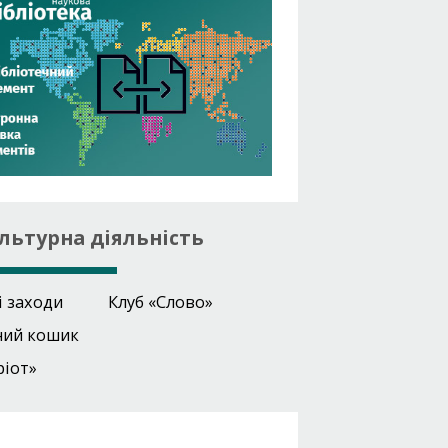
льтурна діяльність
і заходи
Клуб «Слово»
ний кошик
ріот»