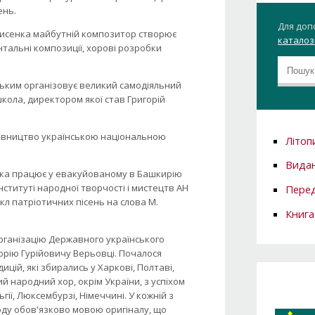
ень.
Для доп
 Лисенка майбутній композитор створює
каталозі
нтальні композиції, хорові розробки
рським організовує великий самодіяльний
школа, директором якої став Григорій
керівництво українською національною
Літоп
Вида
ьовка працює у евакуйованому в Башкирію
нституті народної творчості і мистецтв АН
Перед
л патріотичних пісень на слова М.
Книга
організацію Державного українського
орію Гурійовичу Верьовці. Почалося
ій, які збирались у Харкові, Полтаві,
й народний хор, окрім України, з успіхом
ьгії, Люксембурзі, Німеччині. У кожній з
роду обов'язково мовою оригіналу, що