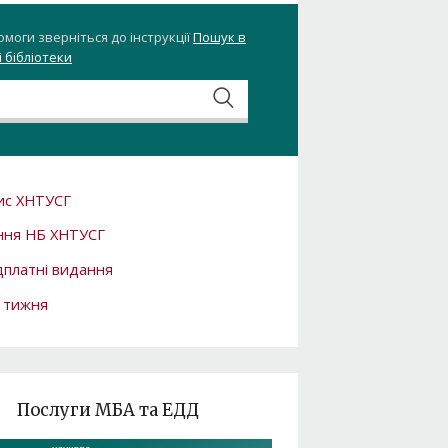
омоги зверніться до інструкції
Пошук в
 бібліотеки
ис ХНТУСГ
ння НБ ХНТУСГ
платні видання
 тижня
Послуги МБА та ЕДД