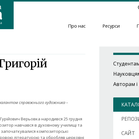
Про нас
Ресурси
Header
Menu
 Григорій
Студента
Науковця
Авторам і
е талантом справжнього художника –
КАТАЛ
РЕПОЗ
 Гурійович Верьовка народився 25 грудня
мпозитор навчався в духовному училищі та
 час започаткувалися композиторські
САЙТ
хоровою літературою та обробляв церковні