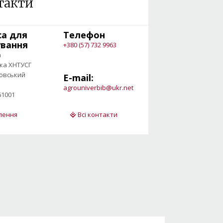
такти
са для
Телефон
ування
+380 (57) 732 9963
а
ека ХНТУСГ
овський
E-mail:
agrouniverbib@ukr.net
61001
ілення
Всі контакти