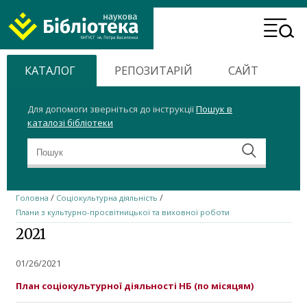
ХНТУСГ
Header
Home
Menu
КАТАЛОГ
РЕПОЗИТАРІЙ
САЙТ
Для допомоги зверніться до інструкції
Пошук в
каталозі бібліотеки
/
/
Головна
Соціокультурна діяльність
Плани з культурно-просвітницької та виховної роботи
2021
01/26/2021
План соціокультурної діяльності НБ (по місяцям)