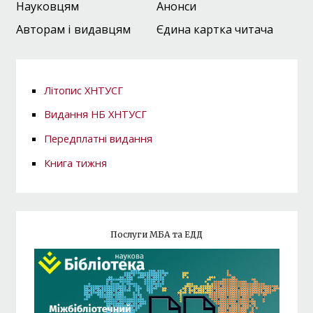
Науковцям
Анонси
Авторам і видавцям
Єдина картка читача
Літопис ХНТУСГ
Видання НБ ХНТУСГ
Передплатні видання
Книга тижня
Послуги МБА та ЕДД