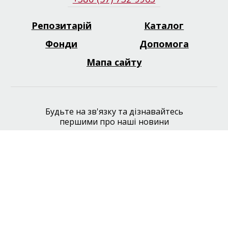
Репозитарій
Каталог
Footer
menu
Фонди
Допомога
Мапа сайту
Будьте на зв'язку та дізнавайтесь
першими про наші новини
Facebook
Twitter
Telegram
Instagram
Youtube
Зворотній зв'язок
Офіційний