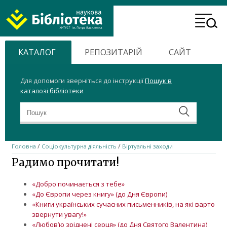
ХНТУСГ
Header
Home
Menu
КАТАЛОГ
РЕПОЗИТАРІЙ
САЙТ
Для допомоги зверніться до інструкції
Пошук в
каталозі бібліотеки
/
/
Головна
Соціокультурна діяльність
Віртуальні заходи
Радимо прочитати!
«Добро починається з тебе»
«До Європи через книгу» (до Дня Європи)
«Книги українських сучасних письменників, на які варто
звернути увагу!»
«Любов’ю зріднені серця» (до Дня Святого Валентина)