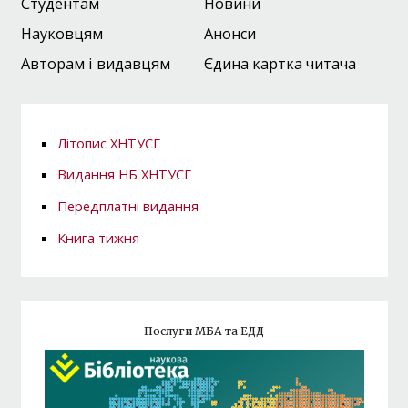
Студентам
Новини
Науковцям
Анонси
Авторам і видавцям
Єдина картка читача
Літопис ХНТУСГ
Видання НБ ХНТУСГ
Передплатні видання
Книга тижня
Послуги МБА та ЕДД