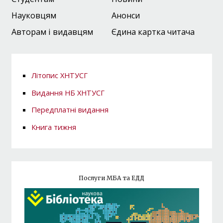
Науковцям
Анонси
Авторам і видавцям
Єдина картка читача
Літопис ХНТУСГ
Видання НБ ХНТУСГ
Передплатні видання
Книга тижня
Послуги МБА та ЕДД