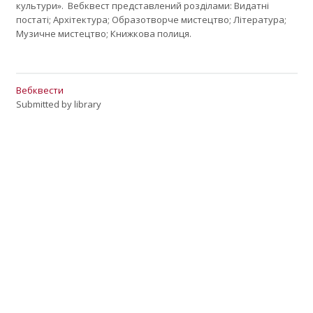
культури». Вебквест представлений розділами: Видатні
постаті; Архітектура; Образотворче мистецтво; Література;
Музичне мистецтво; Книжкова полиця.
Вебквести
Submitted by
library