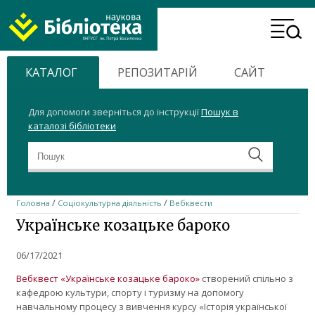
ХНТУСГ
Header
Home
Menu
КАТАЛОГ
РЕПОЗИТАРІЙ
САЙТ
Для допомоги зверніться до інструкції
Пошук в
каталозі бібліотеки
/
/
Головна
Соціокультурна діяльність
Вебквести
Українське козацьке бароко
06/17/2021
Вебквест «Українське козацьке бароко»
створений спільно з
кафедрою культури, спорту і туризму на допомогу
навчальному процесу з вивчення курсу «Історія української