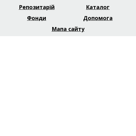
Репозитарій
Каталог
Footer
menu
Фонди
Допомога
Мапа сайту
Будьте на зв'язку та дізнавайтесь
першими про наші новини
Facebook
Twitter
Telegram
Instagram
Youtube
Зворотній зв'язок
Офіційний
партнер