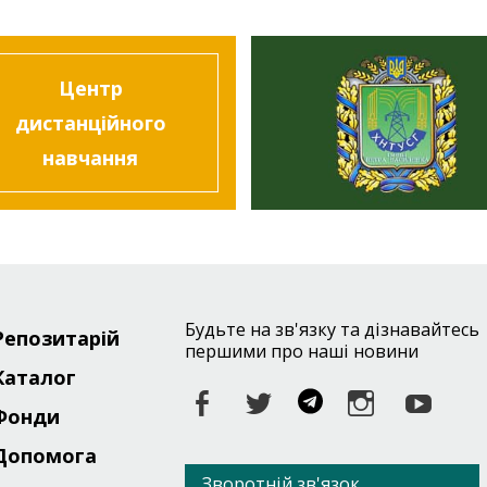
Центр
дистанційного
навчання
Будьте на зв'язку та дізнавайтесь
Репозитарій
r
першими про наші новини
Каталог
Facebook
Twitter
Telegram
Instagr
You
Фонди
Допомога
Зворотній зв'язок