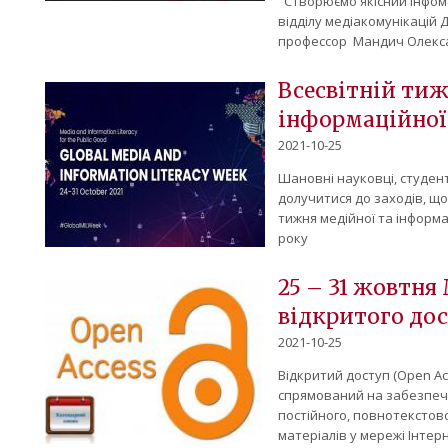
"Створюємо якісний інфом
відділу медіакомунікацій 
профессор Мандич Олекса
Всесвітній тиж
інформаційної
2021-10-25
Шановні науковці, студен
долучитися до заходів, щ
тижня медійної та інформа
року
25 – 31 жовтн
відкритого до
2021-10-25
Відкритий доступ (Open Ac
спрямований на забезпеч
постійного, повнотекстов
матеріалів у мережі Інтер