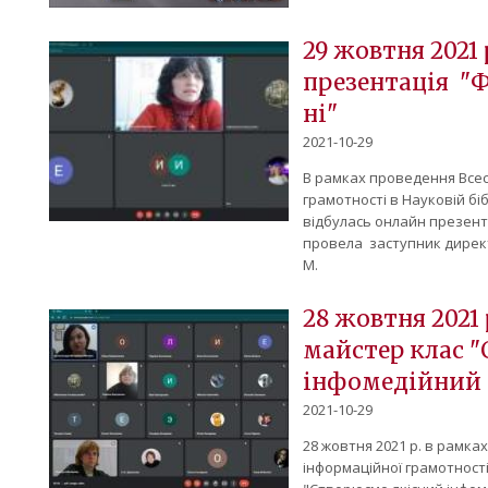
29 жовтня 2021
презентація "
ні"
2021-10-29
В рамках проведення Всес
грамотності в Науковій бі
відбулась онлайн презент
провела заступник директ
М.
28 жовтня 2021
майстер клас 
інфомедійний 
2021-10-29
28 жовтня 2021 р. в рамка
інформаційної грамотності