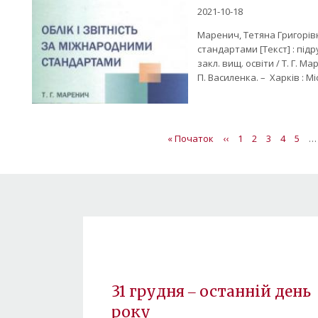
2021-10-18
Маренич, Тетяна Григорівн
стандартами [Текст] : підр
закл. вищ. освіти / Т. Г. Мар
П. Василенка. – Харків : Мі
Розбивка
Перша
« Початок
Попередня
‹‹
Сторінка
1
Сторінка
2
Поточна
3
Сторінк
4
Стор
5
…
на
сторінка
сторінка
сторінка
сторінки
31 грудня ‒ останній день
року