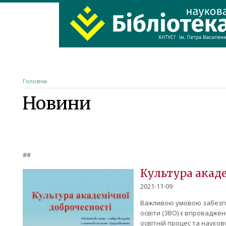
ХНТУСГ
Home
Головна
Новини
##
Культура акад
2021-11-09
Важливою умовою забезпеч
освіти (ЗВО) є впровадже
освітній процес та науков