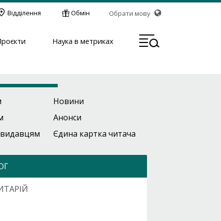
Відділення
Обмін
Обрати мову
МЕН
Проєкти
Наука в метриках
м
Новини
м
Анонси
 видавцям
Єдина картка читача
ОГ
ИТАРІЙ