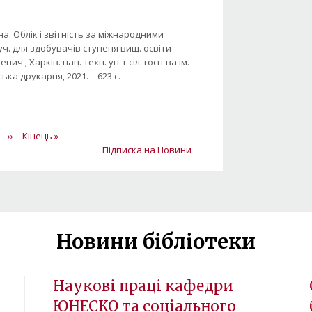
а. Облік і звітність за міжнародними
уч. для здобувачів ступеня вищ. освіти
енич ; Харків. нац. техн. ун-т сіл. госп-ва ім.
ська друкарня, 2021. – 623 с.
а
інка
Наступна
››
Остання
Кінець »
сторінка
сторінка
Підписка на Новини
Новини бібліотеки
Наукові праці кафедри
ЮНЕСКО та соціального