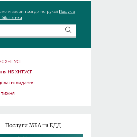
омоги зверніться до інструкції
Пошук в
 бібліотеки
ис ХНТУСГ
ння НБ ХНТУСГ
платні видання
 тижня
Послуги МБА та ЕДД