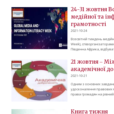
24-31 жовтня В
медійної та ін
грамотності
2021-10-24
Всесвітній тиждень медійно
Week), співорганізаторам
Південна Африка, відбуват
21 жовтня ‒ М
академічної д
2021-10-21
Одним з основних завдань
удосконалення правових м
права громадян на рівний 
Книга тижня