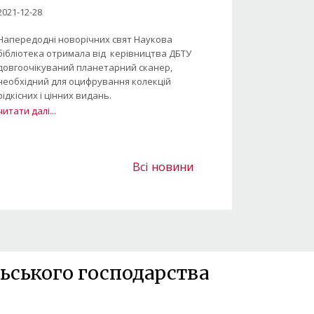
2021-12-28
Напередодні новорічних свят Наукова
бібліотека отримала від керівництва ДБТУ
довгоочікуваний планетарний сканер,
необхідний для оцифрування колекцій
рідкісних і цінних видань.
читати далі...
Всі новини
ьського господарства