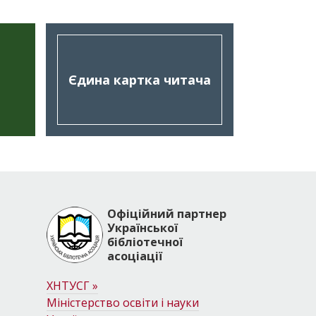
Єдина картка читача
Офіційний партнер
Української
бібліотечної
асоціації
am
tube
ХНТУСГ
»
Міністерство освіти і науки