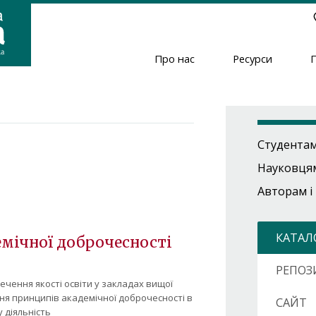
Про нас
Ресурси
Header
Menu
Студента
Науковця
Авторам і
КАТАЛ
емічної доброчесності
РЕПОЗ
ення якості освіти у закладах вищої
ння принципів академічної доброчесності в
САЙТ
у діяльність