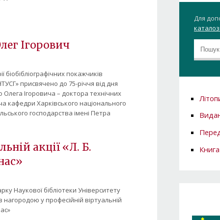
Для доп
каталозі
лег Ігорович
ії біобібліографічних покажчиків
НТУСГ» присвячено до 75-річчя від дня
Олега Ігоровича – доктора технічних
Літоп
ча кафедри Харківського національного
ільського господарства імені Петра
Вида
Перед
льній акції «Л. Б.
Книга
нас»
арку Наукової бібліотеки Університету
з нагородою у професійній віртуальній
нас»