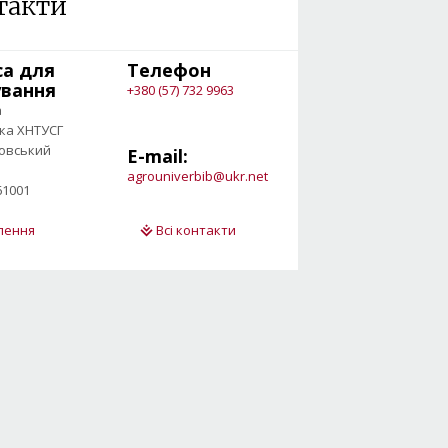
такти
са для
Телефон
ування
+380 (57) 732 9963
а
ека ХНТУСГ
овський
E-mail:
agrouniverbib@ukr.net
61001
ілення
Всі контакти