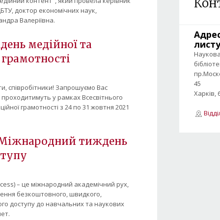
Кон
едійний контент", який провела керівник
ДБТУ, доктор економічних наук,
ндра Валеріївна.
Адре
лист
день медійної та
Науков
 грамотності
бібліот
пр.Моск
45
ти, співробітники! Запрошуємо Вас
Харків, 
о проходитимуть у рамках Всесвітнього
ційної грамотності з 24 по 31 жовтня 2021
Відд
я Міжнародний тиждень
ступу
cess) – це міжнародний академічний рух,
ення безкоштовного, швидкого,
ого доступу до навчальних та наукових
нет.