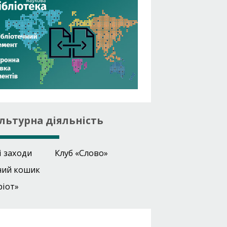
льтурна діяльність
і заходи
Клуб «Слово»
ний кошик
ріот»