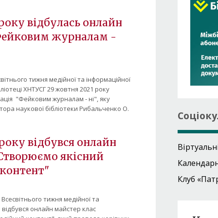
 року відбулась онлайн
Фейковим журналам -
вітнього тижня медійної та інформаційної
бліотеці ХНТУСГ 29 жовтня 2021 року
ація "Фейковим журналам - ні", яку
ора наукової бібліотеки Рибальченко О.
Соціоку
 року відбувся онлайн
Віртуальн
"Створюємо якісний
Календар
контент"
Клуб «Пат
х Всесвітнього тижня медійної та
 відбувся онлайн майстер клас