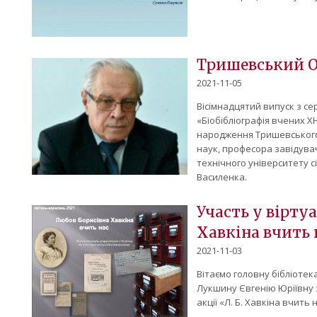
Тришевський О
2021-11-05
Вісімнадцятий випуск з сер
«Біобібліографія вчених Х
народження Тришевського 
наук, професора завідува
технічного університету с
Василенка.
Участь у віртуа
Хавкіна вчить 
2021-11-03
Вітаємо головну бібліотек
Лукшину Євгенію Юріївну 
акції «Л. Б. Хавкіна вчить 